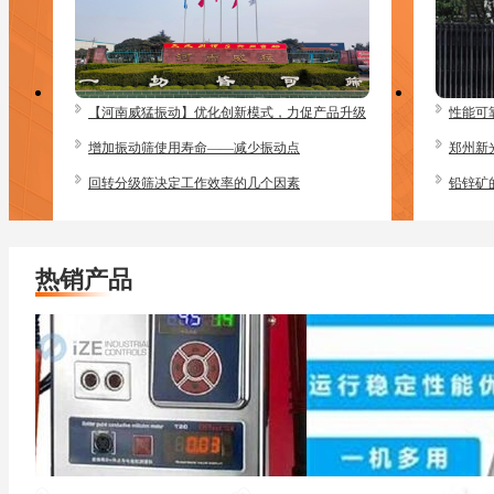
【河南威猛振动】优化创新模式，力促产品升级
性能可
增加振动筛使用寿命——减少振动点
郑州新
回转分级筛决定工作效率的几个因素
铅锌矿
热销产品
GLITTER焊机811H
AVIT焊接套件GAV16-162-