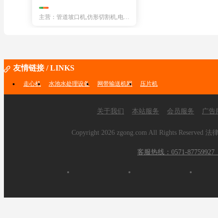
主营：管道坡口机,仿形切割机,电焊条烘干箱,数控切割机,焊缝抛光机,气动打标机,气动坡口机,焊剂衬垫,焊剂烘干机,
友情链接 / LINKS
走心机
水池水处理设备
网带输送机网
压片机
关于我们
本站服务
会员服务
广告
Copyright
2026 zgong.com All Rights 
客服热线：0571-877599